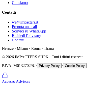
Chi siamo
Contatti
we@impacters.it
Prenota una call
Scrivici su WhatsApp
Richiedi l'advisory
Contatti
Firenze · Milano · Roma · Tirana
©
2026
IMPACTERS SHPK ·
Tutti i diritti riservati.
P.IVA
: M61327029U
·
·
Privacy Policy
Cookie Policy
Accesso Advisors