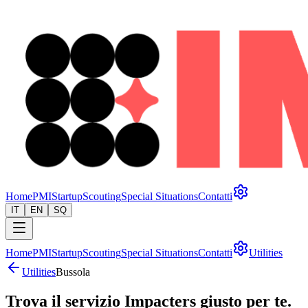
Home
PMI
Startup
Scouting
Special Situations
Contatti
IT
EN
SQ
Home
PMI
Startup
Scouting
Special Situations
Contatti
Utilities
Utilities
Bussola
Trova il servizio Impacters
giusto per te
.