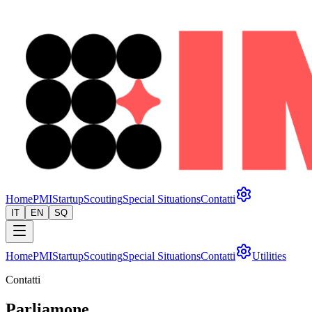
Home
PMI
Startup
Scouting
Special Situations
Contatti
IT
EN
SQ
Home
PMI
Startup
Scouting
Special Situations
Contatti
Utilities
Contatti
Parliamone
.