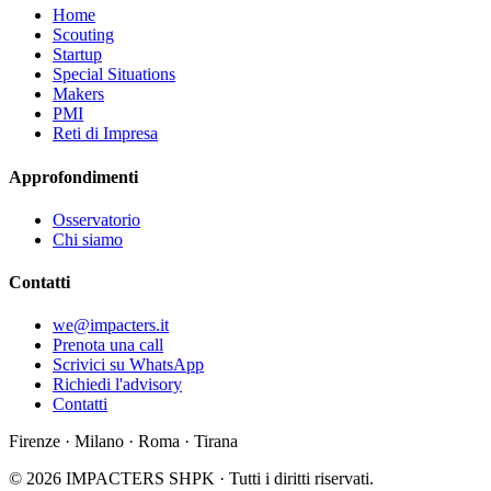
Home
Scouting
Startup
Special Situations
Makers
PMI
Reti di Impresa
Approfondimenti
Osservatorio
Chi siamo
Contatti
we@impacters.it
Prenota una call
Scrivici su WhatsApp
Richiedi l'advisory
Contatti
Firenze · Milano · Roma · Tirana
©
2026
IMPACTERS SHPK ·
Tutti i diritti riservati.