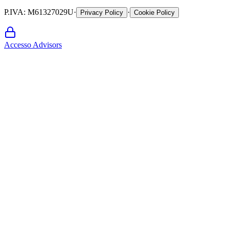
P.IVA
: M61327029U
·
·
Privacy Policy
Cookie Policy
Accesso Advisors