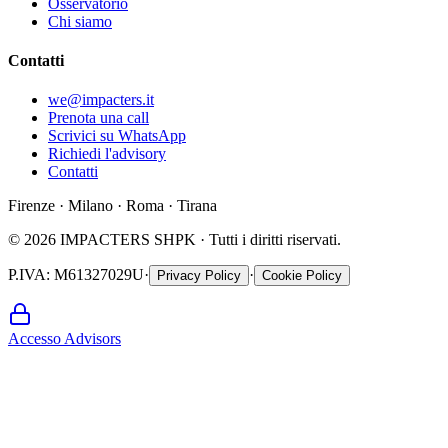
Osservatorio
Chi siamo
Contatti
we@impacters.it
Prenota una call
Scrivici su WhatsApp
Richiedi l'advisory
Contatti
Firenze · Milano · Roma · Tirana
©
2026
IMPACTERS SHPK ·
Tutti i diritti riservati.
P.IVA
: M61327029U
·
·
Privacy Policy
Cookie Policy
Accesso Advisors