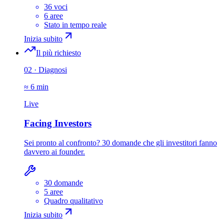
36 voci
6 aree
Stato in tempo reale
Inizia subito
Il più richiesto
02
·
Diagnosi
≈ 6 min
Live
Facing Investors
Sei pronto al confronto? 30 domande che gli investitori fanno
davvero ai founder.
30 domande
5 aree
Quadro qualitativo
Inizia subito