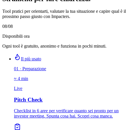
Tool pratici per orientarti, valutare la tua situazione e capire qual è il
prossimo passo giusto con Impacters.
08
/
08
Disponibili ora
Ogni tool è gratuito, anonimo e funziona in pochi minuti.
Il più usato
01
·
Preparazione
≈ 4 min
Live
Pitch Check
Checklist in 6 aree per verificare quanto sei pronto per un
investor meeting. Spunta cosa hai. Scopri cosa manca.