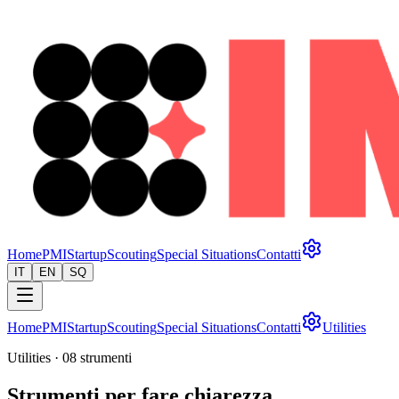
Home
PMI
Startup
Scouting
Special Situations
Contatti
IT
EN
SQ
Home
PMI
Startup
Scouting
Special Situations
Contatti
Utilities
Utilities · 08 strumenti
Strumenti per fare
chiarezza
.