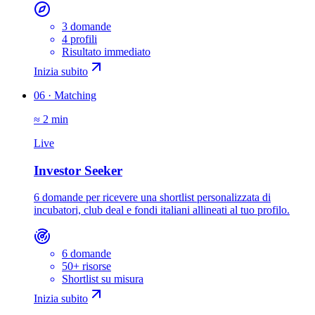
3 domande
4 profili
Risultato immediato
Inizia subito
06
·
Matching
≈ 2 min
Live
Investor Seeker
6 domande per ricevere una shortlist personalizzata di
incubatori, club deal e fondi italiani allineati al tuo profilo.
6 domande
50+ risorse
Shortlist su misura
Inizia subito