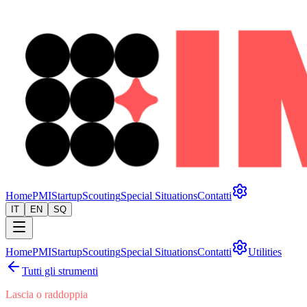
Home
PMI
Startup
Scouting
Special Situations
Contatti
IT
EN
SQ
Home
PMI
Startup
Scouting
Special Situations
Contatti
Utilities
Tutti gli strumenti
Lascia o raddoppia